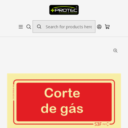
SOLICITE ORÇAMENTO PARA ESTAMPADOS/BORDADOS // SINALÉTICA:
OUTRAS DIMENSÕES SOB CONSULTA
Home
Sinalética
Incêndio
Sinal de Corte de Gás