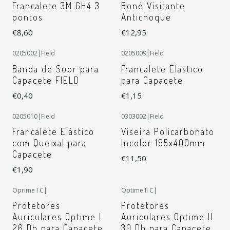
Francalete 3M GH4 3
Boné Visitante
pontos
Antichoque
€8,60
€12,95
0205002
|
Field
0205009
|
Field
Banda de Suor para
Francalete Elástico
Capacete FIELD
para Capacete
€0,40
€1,15
0205010
|
Field
0303002
|
Field
Francalete Elástico
Viseira Policarbonato
com Queixal para
Incolor 195x400mm
Capacete
€11,50
€1,90
Oprime I C
|
Optime II C
|
Protetores
Protetores
Auriculares Optime I
Auriculares Optime II
26 Db para Capacete
30 Db para Capacete