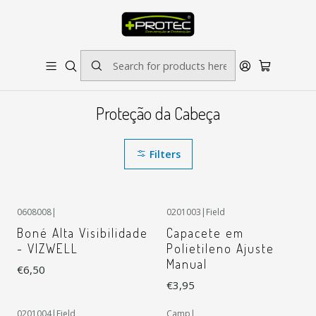
SOLICITE ORÇAMENTO PARA ESTAMPADOS/BORDADOS // SINALÉTICA:
OUTRAS DIMENSÕES SOB CONSULTA
Home
Proteção da Cabeça
Proteção da Cabeça
Filters
+3
0608008
|
0201003
|
Field
Boné Alta Visibilidade
Capacete em
- VIZWELL
Polietileno Ajuste
Manual
€6,50
€3,95
+3
0201004
|
Field
Camp
|