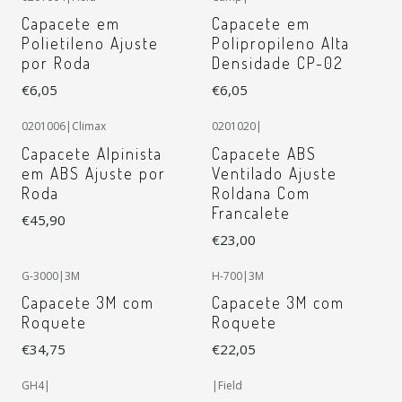
Capacete em
Capacete em
Polietileno Ajuste
Polipropileno Alta
por Roda
Densidade CP-02
€6,05
€6,05
+1
0201006
|
Climax
0201020
|
Capacete Alpinista
Capacete ABS
em ABS Ajuste por
Ventilado Ajuste
Roda
Roldana Com
Francalete
€45,90
€23,00
G-3000
|
3M
H-700
|
3M
Capacete 3M com
Capacete 3M com
Roquete
Roquete
€34,75
€22,05
GH4
|
|
Field