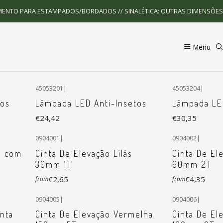
Home
Outros Produtos
MENTO PARA ESTAMPADOS/BORDADOS // SINALÉTICA: OUTRAS DIMENSÕE
Outros Produtos
Menu
45053201
|
45053204
|
tos
Lâmpada LED Anti-Insetos
Lâmpada LE
€24,42
€30,35
0904001
|
0904002
|
6 com
Cinta De Elevação Lilás
Cinta De El
30mm 1T
60mm 2T
€2,65
€4,35
from
from
0904005
|
0904006
|
enta
Cinta De Elevação Vermelha
Cinta De El