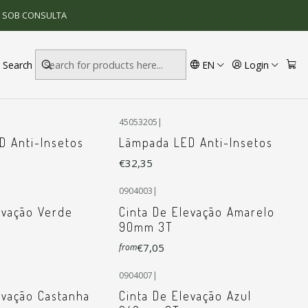
S SOB CONSULTA
Search
EN
Login
45053205
|
D Anti-Insetos
Lâmpada LED Anti-Insetos
€32,35
0904003
|
evação Verde
Cinta De Elevação Amarelo
90mm 3T
€7,05
from
0904007
|
evação Castanha
Cinta De Elevação Azul