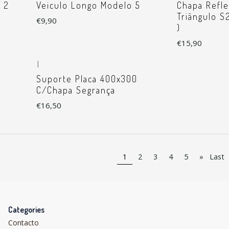
 2
Veiculo Longo Modelo 5
Chapa Refl
Triângulo S
€9,90
)
€15,90
|
Suporte Placa 400x300
C/Chapa Segrança
€16,50
1
2
3
4
5
»
Last
Categories
Contacto