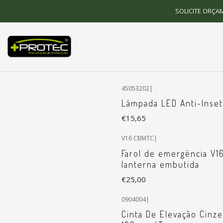
SOLICITE ORÇA
45053202
|
Lâmpada LED Anti-Inse
€15,65
V16 CBMTC
|
Not available
Farol de emergência V1
lanterna embutida
€25,00
0904004
|
Cinta De Elevação Cinz