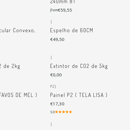
240mm 8T
€59,55
from
|
cular Convexo,
Espelho de 60CM
€49,50
|
2 de 2kg
Extintor de CO2 de 5kg
€0,00
P2
|
 FAVOS DE MEL )
Painel P2 ( TELA LISA )
€17,30
5.0
|