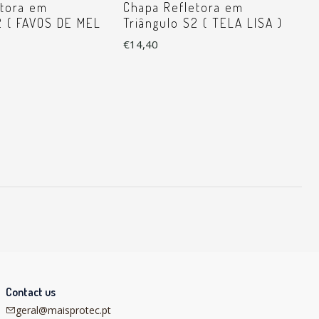
etora em
Chapa Refletora em
2 ( FAVOS DE MEL
Triângulo S2 ( TELA LISA )
€14,40
Contact us
geral@maisprotec.pt