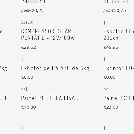
150mm 5T
180mm 6T
€20,25
€50,75
from
from
53150
|
|
De
COMPRESSOR DE AR
Espelho Cir
PORTÁTIL - 12V/100W
Ø30cm
€29,52
€49,95
|
|
2kg
Extintor de Pó ABC de 6kg
Extintor CO
€0,00
€0,00
P1
|
p2
|
L )
Painel P1 ( TELA LISA )
Painel P2 (
€16,80
€23,00
|
|