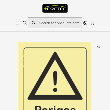
SOLICITE ORÇAMENTO PARA ESTAMPADOS/BORDADOS // SINALÉTICA:
OUTRAS DIMENSÕES SOB CONSULTA
Home
Sinalética
Perigo
Sinal de Advertência, Perigos Vários