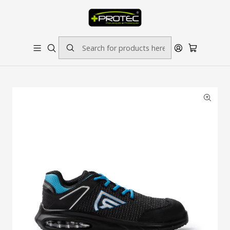
SOLICITE ORÇAMENTO PARA ESTAMPADOS/BORDADOS // SINALÉTICA:
OUTRAS DIMENSÕES SOB CONSULTA
Home
Calçado de Proteção
Sapatilha de Proteção, Refª NOBOA