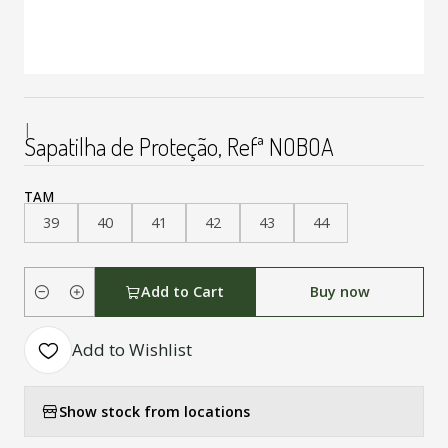
|
Sapatilha de Proteção, Refª NOBOA
TAM
39
40
41
42
43
44
Add to Cart
Buy now
Quantity
Add to Wishlist
Show stock from locations