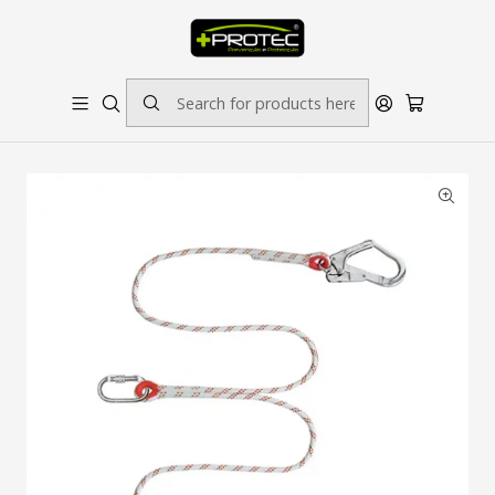
SOLICITE ORÇAMENTO PARA ESTAMPADOS/BORDADOS // SINALÉTICA:
OUTRAS DIMENSÕES SOB CONSULTA
Home
Proteção Antiquedas
Linga em Y de 1.5 MT