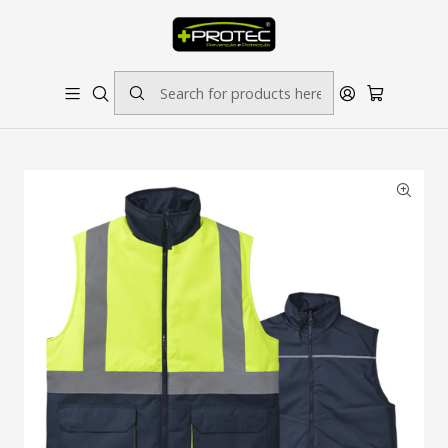
SOLICITE ORÇAMENTO PARA ESTAMPADOS/BORDADOS // SINALÉTICA:
OUTRAS DIMENSÕES SOB CONSULTA
Home
Vestuário de Segurança
Colete A.V. OREGON ( REVERSIVEL )