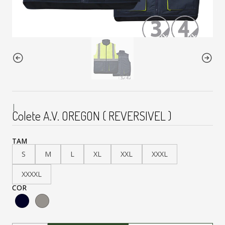
|
Colete A.V. OREGON ( REVERSIVEL )
TAM
S
M
L
XL
XXL
XXXL
XXXXL
COR