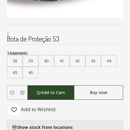
|
Bota de Proteção S3
TAMANHO
38
39
40
41
42
43
44
45
46
Add to Cart
Buy now
Quantity
Add to Wishlist
Show stock from locations