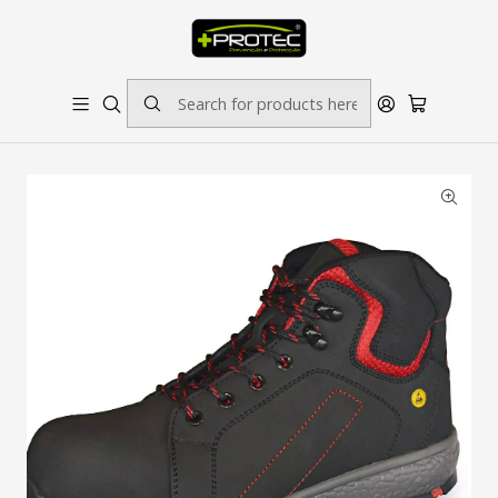
SOLICITE ORÇAMENTO PARA ESTAMPADOS/BORDADOS // SINALÉTICA:
OUTRAS DIMENSÕES SOB CONSULTA
Home
Calçado de Proteção
Bota de Proteção S3