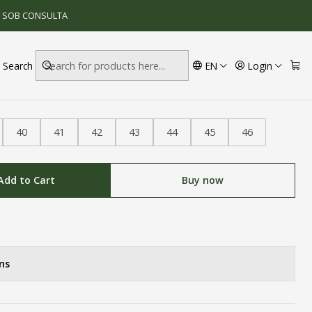
S SOB CONSULTA
Search
EN
Login
 S3
40
41
42
43
44
45
46
Add to Cart
Buy now
ns