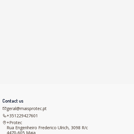
Contact us
geral@maisprotec.pt
+351229427601
+Protec
Rua Engenheiro Frederico Ulrich, 3098 R/c
4470-605 Maia