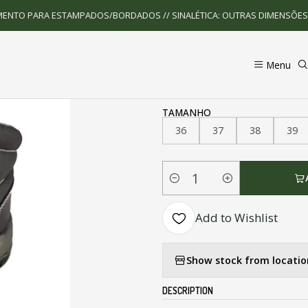
Home
Calçado de Proteção
Bota de Proteção S3
MENTO PARA ESTAMPADOS/BORDADOS // SINALÉTICA: OUTRAS DIMENSÕE
|
Menu
Bota de Proteção
TAMANHO
36
37
38
39
Quantity
Add to Wishlist
Show stock from locatio
DESCRIPTION