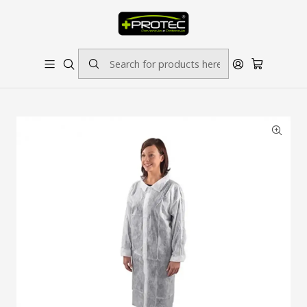
SOLICITE ORÇAMENTO PARA ESTAMPADOS/BORDADOS // SINALÉTICA:
OUTRAS DIMENSÕES SOB CONSULTA
Home
Descartáveis
Bata em Polipropileno Aperto Frontal Velcro - FIELD