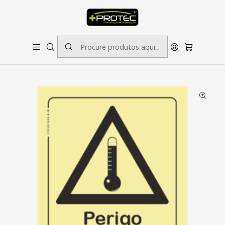
SOLICITE ORÇAMENTO PARA ESTAMPADOS/BORDADOS // SINALÉTICA:
OUTRAS DIMENSÕES SOB CONSULTA
Início
Sinalética
Perigo
Sinal de Perigo, Temperatura Alta