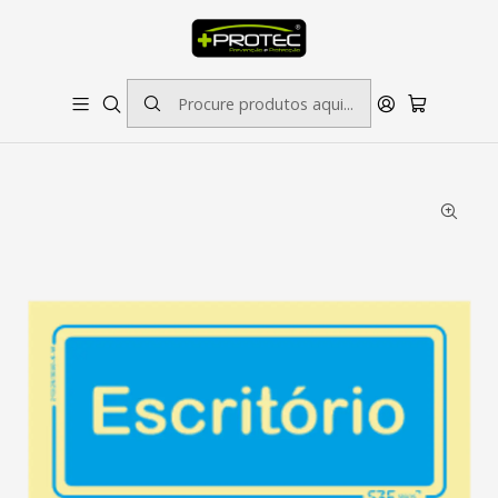
SOLICITE ORÇAMENTO PARA ESTAMPADOS/BORDADOS // SINALÉTICA:
OUTRAS DIMENSÕES SOB CONSULTA
Início
Sinalética
Informação
Sinal de Informação de Escritório