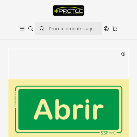
SOLICITE ORÇAMENTO PARA ESTAMPADOS/BORDADOS // SINALÉTICA:
OUTRAS DIMENSÕES SOB CONSULTA
Início
Sinalética
Emergência
Sinal de Emergência Abrir