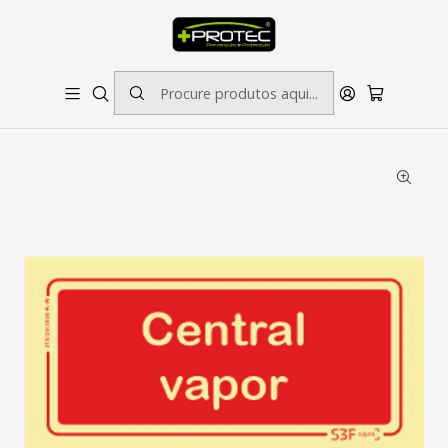
SOLICITE ORÇAMENTO PARA ESTAMPADOS/BORDADOS // SINALÉTICA:
OUTRAS DIMENSÕES SOB CONSULTA
Início
Sinalética
Incêndio
Sinal de Central Vapor