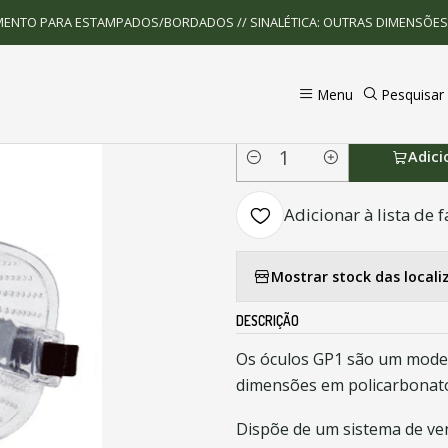
Proteção Ocular e Facial
Óculos Panorâmicos com sistema de vent
MENTO PARA ESTAMPADOS/BORDADOS // SINALÉTICA: OUTRAS DIMENSÕE
|
Menu
Pesquisar
Óculos Panorâmic
Adici
Quantidade
Adicionar à lista de f
Mostrar stock das locali
DESCRIÇÃO
Os óculos GP1 são um mode
dimensões em policarbonat
Dispõe de um sistema de ve