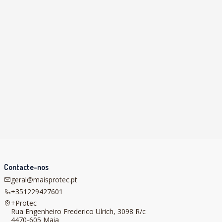
Contacte-nos
geral@maisprotec.pt
+351229427601
+Protec
Rua Engenheiro Frederico Ulrich, 3098 R/c
4470-605 Maia