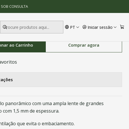
ilação
S SOB CONSULTA
PT
Iniciar sessão
os com sistema de ventilação
onar ao Carrinho
Comprar agora
avoritos
zações
lo panorâmico com uma ampla lente de grandes
o com 1,5 mm de espessura.
ntilação que evita o embaciamento.