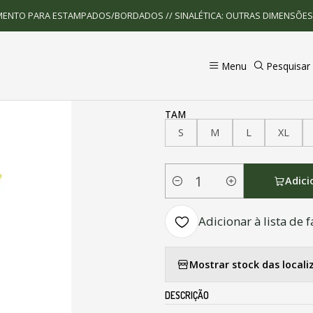
Início
Vestuário de Segurança
Colete "Master"
MENTO PARA ESTAMPADOS/BORDADOS // SINALÉTICA: OUTRAS DIMENSÕE
|
Menu
Pesquisar
Colete "Master"
TAM
S
M
L
XL
Adici
Quantidade
Adicionar à lista de f
Mostrar stock das locali
DESCRIÇÃO