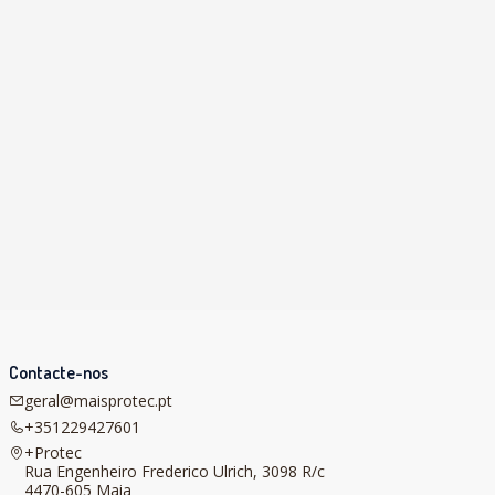
Contacte-nos
geral@maisprotec.pt
+351229427601
+Protec
Rua Engenheiro Frederico Ulrich, 3098 R/c
4470-605 Maia