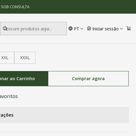
S SOB CONSULTA
PT
Iniciar sessão
XXL
XXXL
onar ao Carrinho
Comprar agora
avoritos
zações