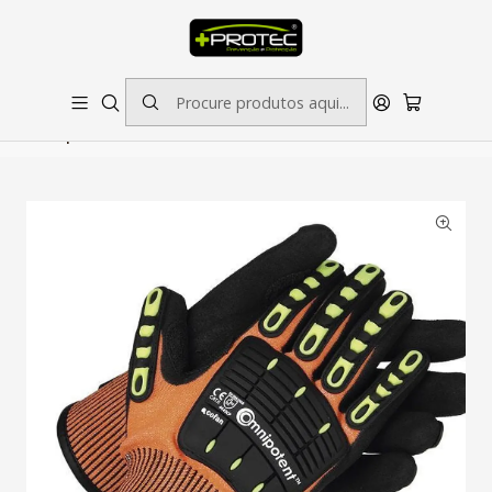
SOLICITE ORÇAMENTO PARA ESTAMPADOS/BORDADOS // SINALÉTICA:
OUTRAS DIMENSÕES SOB CONSULTA
Início
Luvas de Proteção
Luvas Antivibração e Resistentes a Cortes, Modelo
Omnipotent