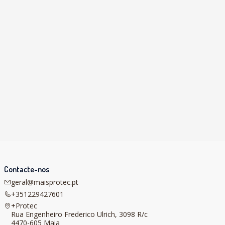
Contacte-nos
geral@maisprotec.pt
+351229427601
+Protec
Rua Engenheiro Frederico Ulrich, 3098 R/c
4470-605 Maia