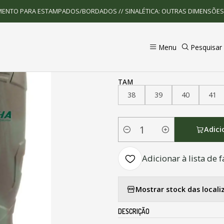
Calçado de Proteção
Galocha Alpha Camouflage ( PREÇO SOB CON
MENTO PARA ESTAMPADOS/BORDADOS // SINALÉTICA: OUTRAS DIMENSÕE
|
Menu
Pesquisar
Galocha Alpha C
TAM
38
39
40
41
Adici
Quantidade
Adicionar à lista de f
Mostrar stock das locali
DESCRIÇÃO