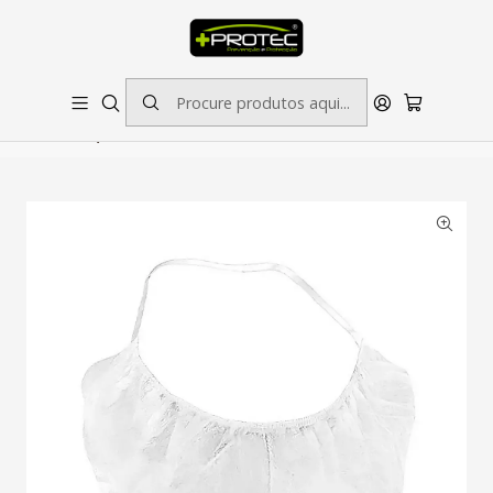
SOLICITE ORÇAMENTO PARA ESTAMPADOS/BORDADOS // SINALÉTICA:
OUTRAS DIMENSÕES SOB CONSULTA
Início
Descartáveis
Cobre Barbas Descartável com Elásticos (Pack 100
Unidades)