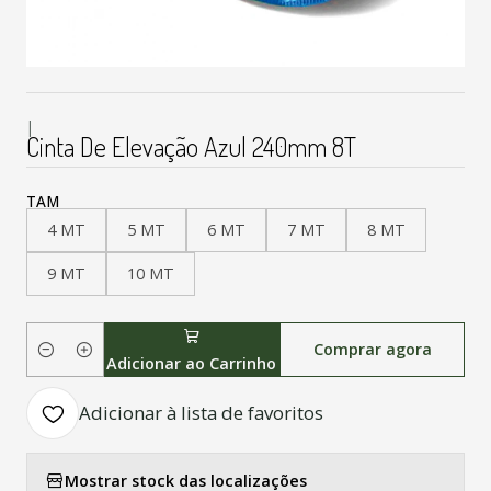
|
Cinta De Elevação Azul 240mm 8T
TAM
4 MT
5 MT
6 MT
7 MT
8 MT
9 MT
10 MT
Comprar agora
Quantidade
Adicionar ao Carrinho
Adicionar à lista de favoritos
Mostrar stock das localizações