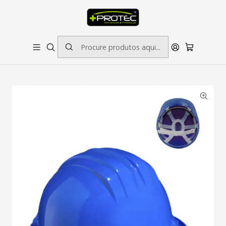
SOLICITE ORÇAMENTO PARA ESTAMPADOS/BORDADOS // SINALÉTICA:
OUTRAS DIMENSÕES SOB CONSULTA
Início
Proteção da Cabeça
Capacete em Polietileno Ajuste Manual