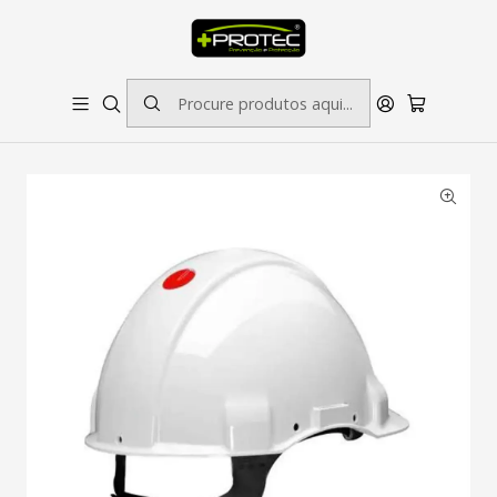
SOLICITE ORÇAMENTO PARA ESTAMPADOS/BORDADOS // SINALÉTICA:
OUTRAS DIMENSÕES SOB CONSULTA
Início
Proteção da Cabeça
Capacete 3M com Roquete