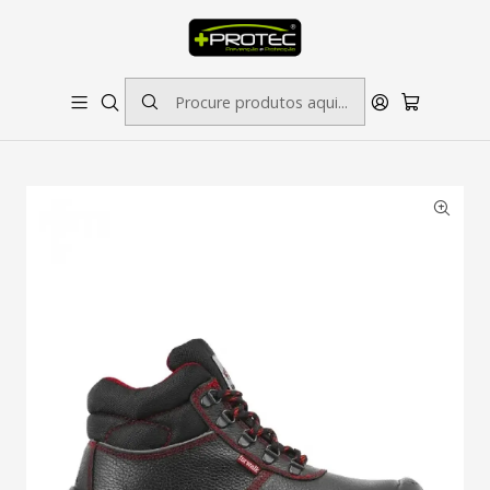
SOLICITE ORÇAMENTO PARA ESTAMPADOS/BORDADOS // SINALÉTICA:
OUTRAS DIMENSÕES SOB CONSULTA
Início
Calçado de Proteção
Bota Vouga S3 Compósito PU SRC - FOR WALK